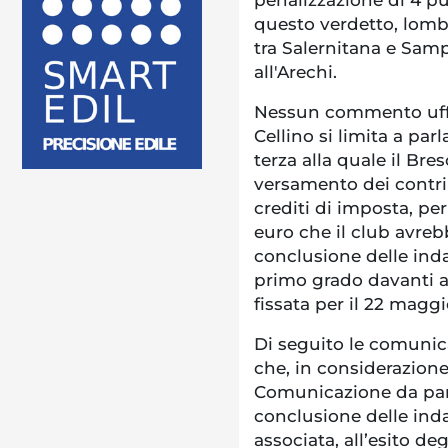
questo verdetto, lomba
tra Salernitana e Samp
all'Arechi.
Nessun commento uffi
Cellino si limita a par
terza alla quale il Bres
versamento dei contri
crediti di imposta, pe
euro che il club avre
conclusione delle inda
primo grado davanti al
fissata per il 22 maggi
Di seguito le comunica
che, in considerazione
Comunicazione da part
conclusione delle inda
associata, all’esito deg