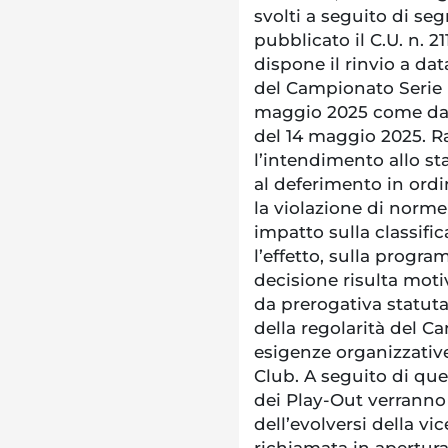
svolti a seguito di se
pubblicato il C.U. n. 2
dispone il rinvio a dat
del Campionato Serie 
maggio 2025 come da 
del 14 maggio 2025. R
l’intendimento allo st
al deferimento in ord
la violazione di norme
impatto sulla classifi
l’effetto, sulla progr
decisione risulta moti
da prerogativa statuta
della regolarità del 
esigenze organizzativ
Club. A seguito di qu
dei Play-Out verranno
dell’evolversi della 
richiamata in apertura