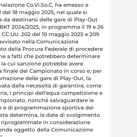
gnalazione Co.Vi.So.C, ha emesso e
11 del 18 maggio 2025, nel quale si
a da destinarsi delle gare di Play-Out
BKT 2024/2025, in programma il 19 e 26
CC.UU. 202 del 10 maggio 2025 e 209
avvisato nella Comunicazione
ato della Procura Federale di procedere
ine a fatti che potrebbero determinare
 la cui sanzione potrebbe avere
ca finale del Campionato in corso e, per
ammazione delle gare di Play-Out, la
vata dalla necessità di garantire, come
ria, i principi dell’equa competizione e
Campionato, nonché salvaguardare le
e e di programmazione sportiva dei
esta determina, le date di svolgimento
 riprogrammate in considerazione
vicenda oggetto della Comunicazione
".