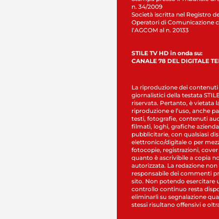
n. 34/2009
Società iscritta nel Registro de
Operatori di Comunicazione c
l’AGCOM al n. 20133
STILE TV HD in onda su:
CANALE 78 DEL DIGITALE T
La riproduzione dei contenuti
giornalistici della testata STI
riservata. Pertanto, è vietata l
riproduzione e l’uso, anche par
testi, fotografie, contenuti au
filmati, loghi, grafiche aziendal
pubblicitarie, con qualsiasi di
elettronico/digitale o per mez
fotocopie, registrazioni, cover
quanto è ascrivibile a copia n
autorizzata. La redazione non
responsabile dei commenti pr
sito. Non potendo esercitare 
controllo continuo resta dispo
eliminarli su segnalazione qual
stessi risultano offensivi e oltr