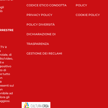
CODICE ETICO CONDOTTA
POLICY
gli
/o
PRIVACY POLICY
COOKIE POLICY
POLICY DIVERSITÀ
ERRESTRE
DICHIARAZIONE DI
TRASPARENZA
LETV è
a
GESTIONE DEI RECLAMI
ziale, di
dio/video,
i e
spositivo
zo di
 e tutto
on
 è
esenti sul
un
nibile ad
ora gli
aggiosi.