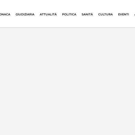
ONACA
GIUDIZIARIA
ATTUALITÀ
POLITICA
SANITÀ
CULTURA
EVENTI