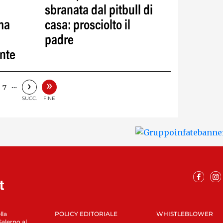
sbranata dal pitbull di
ima
casa: prosciolto il
padre
ante
»
›
…
7
SUCC.
FINE
lla
POLICY EDITORIALE
WHISTLEBLOWER
Salerno al