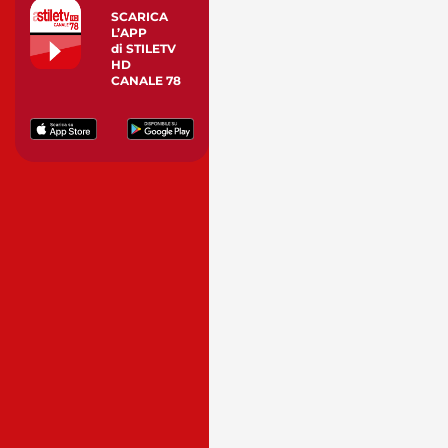
SCARICA
L’APP
di STILETV
HD
CANALE 78