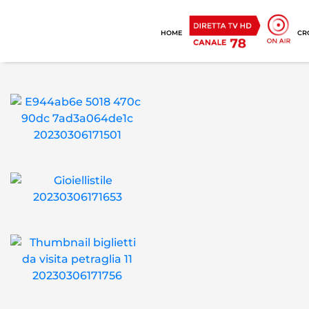
HOME
CR