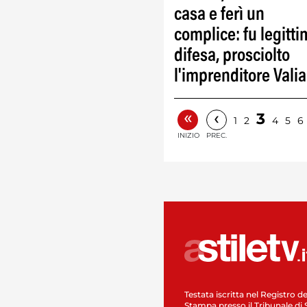
casa e ferì un
complice: fu legitt
difesa, prosciolto
l'imprenditore Vali
«
‹
3
1
2
4
5
6
INIZIO
PREC.
Testata iscritta nel Registro de
Stampa presso il Tribunale di 