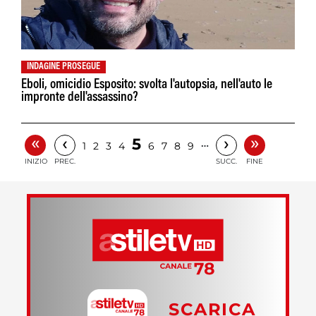
INDAGINE PROSEGUE
Eboli, omicidio Esposito: svolta l'autopsia, nell'auto le
impronte dell'assassino?
«
»
‹
›
5
…
1
2
3
4
6
7
8
9
INIZIO
PREC.
SUCC.
FINE
SCARICA