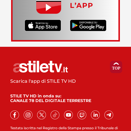
L’APP
Scarica l'app di STILE TV HD
STILE TV HD in onda su:
CANALE 78 DEL DIGITALE TERRESTRE
Testata iscritta nel Registro della Stampa presso il Tribunale di