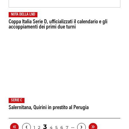
NOTA DELLA LND
Coppa Italia Serie D, ufficializzati il calendario e gli
accoppiamenti dei primi due turni
SERIE C
Salernitana, Quirini in prestito al Perugia
«
»
‹
›
3
…
1
2
4
5
6
7