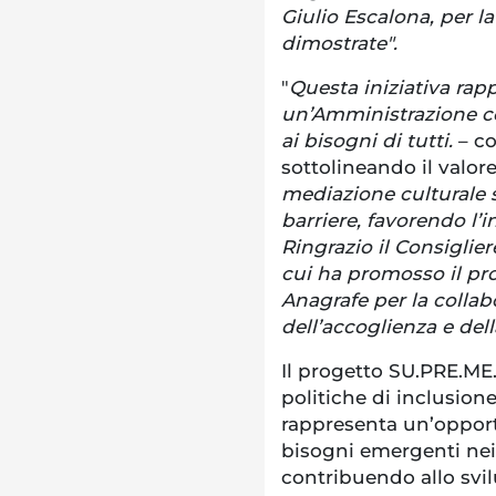
Giulio Escalona, per la
dimostrate".
"
Questa iniziativa ra
un’Amministrazione c
ai bisogni di tutti.
– c
sottolineando il valore
mediazione culturale s
barriere, favorendo l’i
Ringrazio il Consiglie
cui ha promosso il prog
Anagrafe per la collab
dell’accoglienza e del
Il progetto SU.PRE.ME.
politiche di inclusione 
rappresenta un’opport
bisogni emergenti nei 
contribuendo allo svi