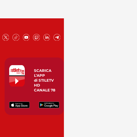
SCARICA
L’APP
di STILETV
HD
CANALE 78