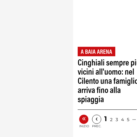
A BAIA ARENA
Cinghiali sempre p
vicini all'uomo: nel
Cilento una famigli
arriva fino alla
spiaggia
«
‹
1
…
2
3
4
5
INIZIO
PREC.