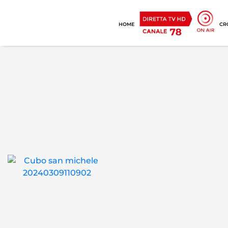
HOME
CR