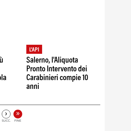
L'API
iù
Salerno, l'Aliquota
Pronto Intervento dei
ola
Carabinieri compie 10
anni
»
›
SUCC.
FINE