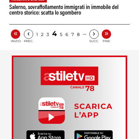
Salerno, sovraffollamento immigrati in immobile del
centro storico: scatta lo sgombero
«
»
‹
›
4
…
1
2
3
5
6
7
8
INIZIO
PREC.
SUCC.
FINE
SCARICA
L’APP