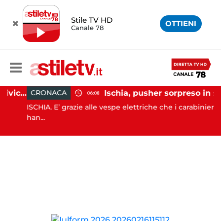
Stile TV HD
OTTIENI
Canale 78
Capaccio Paestum, assise civica drammatica: Paolino senza maggioranza, Comune a rischio scioglimento
Ischia, pusher sorpreso in spiaggia da carabinieri in Vespa
CRONACA
06:08
ISCHIA. E’ grazie alle vespe elettriche che i carabinieri
han...