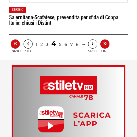
SERIE C
Salernitana-Scafatese, prevendita per sfida di Coppa
Italia: chiusi i Distinti
«
»
‹
›
4
…
1
2
3
5
6
7
8
INIZIO
PREC.
SUCC.
FINE
SCARICA
L’APP