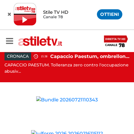
Stile TV HD
OTTIENI
Canale 78
 in moto nella notte: 19enne in prognosi riservata
Capaccio Paestum, ombrellone selvaggio: blitz della Municipale, sgomberate tutte le spiagge libere
CRONACA
15:38
in
CAPACCIO PAESTUM. Tolleranza zero contro l'occupazione
C
abusiv...
dr