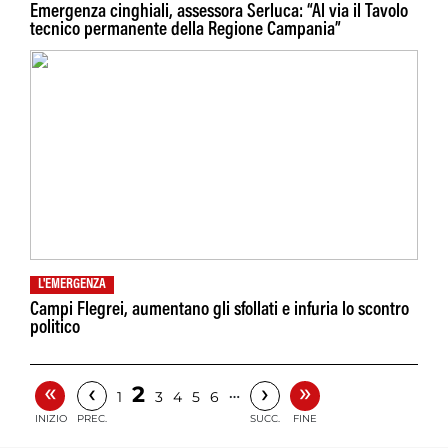
Emergenza cinghiali, assessora Serluca: “Al via il Tavolo
tecnico permanente della Regione Campania”
L'EMERGENZA
Campi Flegrei, aumentano gli sfollati e infuria lo scontro
politico
«
»
‹
›
2
…
1
3
4
5
6
INIZIO
PREC.
SUCC.
FINE