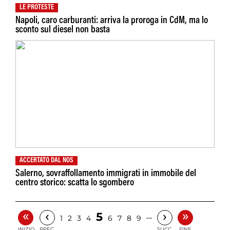
LE PROTESTE
Napoli, caro carburanti: arriva la proroga in CdM, ma lo
sconto sul diesel non basta
ACCERTATO DAL NOS
Salerno, sovraffollamento immigrati in immobile del
centro storico: scatta lo sgombero
«
»
‹
›
5
…
1
2
3
4
6
7
8
9
INIZIO
PREC.
SUCC.
FINE