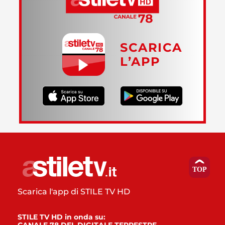
SCARICA
L’APP
Scarica l'app di STILE TV HD
STILE TV HD in onda su: