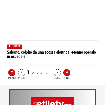
AL RUGGI
Salerno, colpito da una scossa elettrica: 44enne operaio
in ospedale
«
»
‹
›
1
…
2
3
4
5
INIZIO
PREC.
SUCC.
FINE