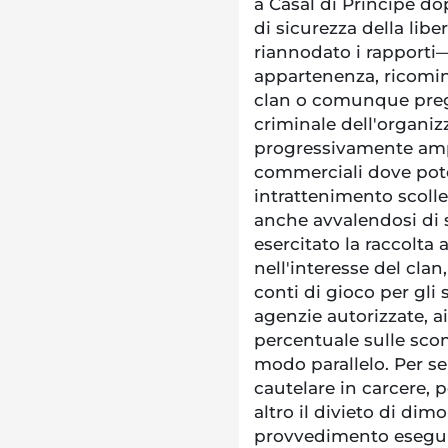
a Casal di Principe do
di sicurezza della libe
riannodato i rapporti—
appartenenza, ricomin
clan o comunque pregi
criminale dell'organizz
progressivamente amplia
commerciali dove pote
intrattenimento scolle
anche avvalendosi di 
esercitato la raccolt
nell'interesse del clan,
conti di gioco per gli
agenzie autorizzate, ai
percentuale sulle sco
modo parallelo. Per se
cautelare in carcere, p
altro il divieto di dim
provvedimento eseguit