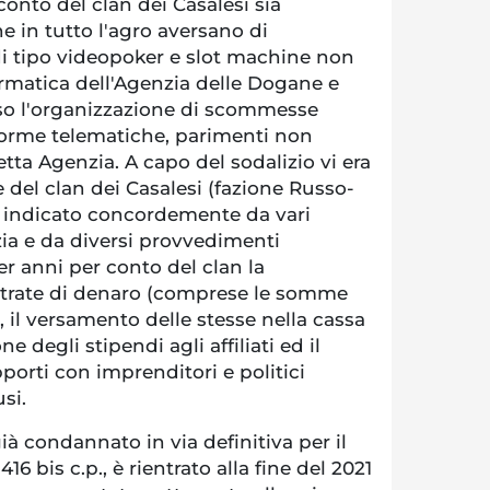
onto del clan dei Casalesi sia
ne in tutto l'agro aversano di
i tipo videopoker e slot machine non
ormatica dell'Agenzia delle Dogane e
rso l'organizzazione di scommesse
forme telematiche, parimenti non
etta Agenzia. A capo del sodalizio vi era
 del clan dei Casalesi (fazione Russo-
 indicato concordemente da vari
izia e da diversi provvedimenti
er anni per conto del clan la
entrate di denaro (comprese le somme
, il versamento delle stesse nella cassa
e degli stipendi agli affiliati ed il
orti con imprenditori e politici
usi.
ià condannato in via definitiva per il
416 bis c.p., è rientrato alla fine del 2021