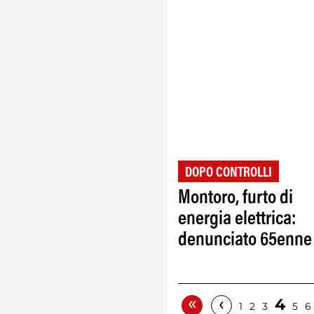
DOPO CONTROLLI
Montoro, furto di
energia elettrica:
denunciato 65enne
«
‹
4
1
2
3
5
6