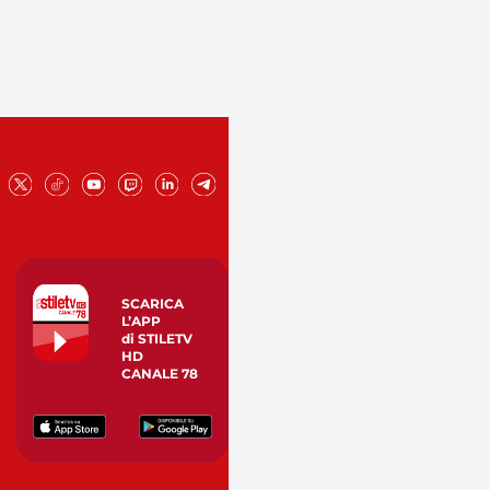
SCARICA
L’APP
di STILETV
HD
CANALE 78