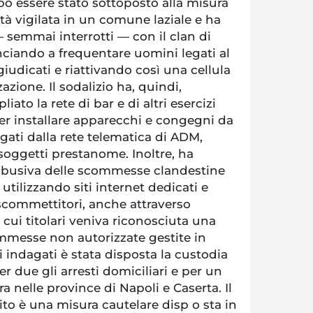
po essere stato sottoposto alla misura
rtà vigilata in un comune laziale e ha
 semmai interrotti — con il clan di
ciando a frequentare uomini legati al
udicati e riattivando così una cellula
azione. Il sodalizio ha, quindi,
to la rete di bar e di altri esercizi
r installare apparecchi e congegni da
gati dalla rete telematica di ADM,
soggetti prestanome. Inoltre, ha
a abusiva delle scommesse clandestine
 utilizzando siti internet dedicati e
 scommettitori, anche attraverso
 cui titolari veniva riconosciuta una
mmesse non autorizzate gestite in
i indagati è stata disposta la custodia
er due gli arresti domiciliari e per un
ora nelle province di Napoli e Caserta. Il
o è una misura cautelare disp o sta in