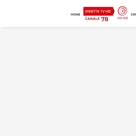
HOME
CR