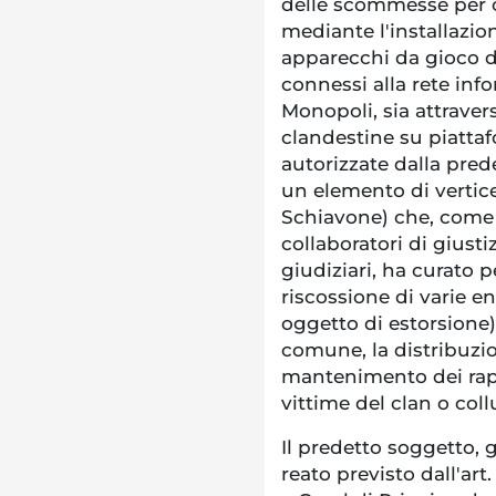
delle scommesse per c
mediante l'installazio
apparecchi da gioco d
connessi alla rete inf
Monopoli, sia attrave
clandestine su piatta
autorizzate dalla pred
un elemento di vertice
Schiavone) che, come
collaboratori di giust
giudiziari, ha curato p
riscossione di varie 
oggetto di estorsione)
comune, la distribuzion
mantenimento dei rapp
vittime del clan o coll
Il predetto soggetto, g
reato previsto dall'art. 