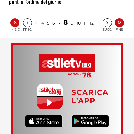
punti all'ordine del giorno
«
»
‹
›
8
…
…
4
5
6
7
9
10
11
12
INIZIO
PREC.
SUCC.
FINE
SCARICA
L’APP