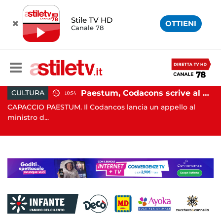
Stile TV HD
OTTIENI
Canale 78
Paestum, Codacons scrive al ministro Giuli: "Rilanciare scavi dell'Anfiteatro nell'area archeologica"
ATTUALITÀ
15:05
Codancos lancia un appello al
CAPACCIO PAESTUM. Incisi
Capaccio Paes...