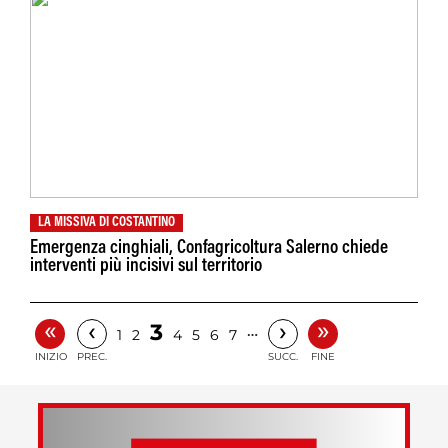
LA MISSIVA DI COSTANTINO
Emergenza cinghiali, Confagricoltura Salerno chiede
interventi più incisivi sul territorio
«
»
‹
›
3
…
1
2
4
5
6
7
INIZIO
PREC.
SUCC.
FINE