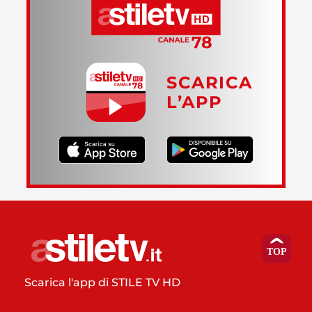
SCARICA
L’APP
Scarica l'app di STILE TV HD