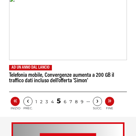
AD UN ANNO DAL LANCIO
Telefonia mobile, Convergenze aumenta a 200 GB il
traffico dati incluso dell'offerta 'Simon'
«
»
‹
›
5
…
1
2
3
4
6
7
8
9
INIZIO
PREC.
SUCC.
FINE