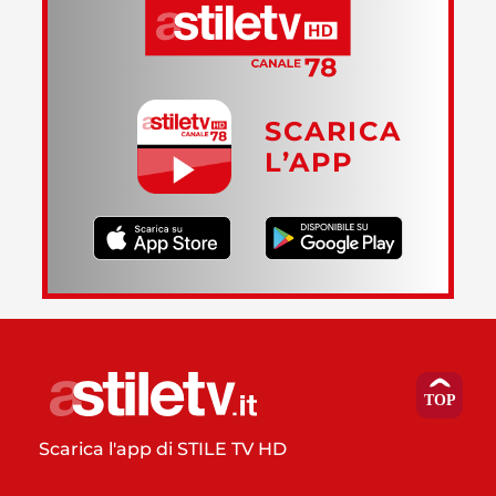
SCARICA
L’APP
Scarica l'app di STILE TV HD