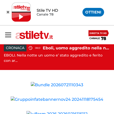
Stile TV HD
OTTIENI
Canale 78
Eboli, uomo aggredito nella notte: indagini in corso
CRONACA
08:13
 notte un uomo e’ stato aggredito e ferito
SALERNO. L’ANPA
incendi...