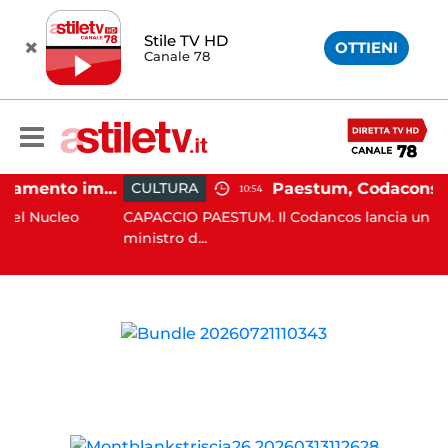
Stile TV HD
OTTIENI
Canale 78
Salerno, sovraffollamento immigrati in immobile del centro storico: scatta lo sgombero
CULTURA
10:54
leo
CAPACCIO PAESTUM. Il Codancos lancia un appello al
ministro d...