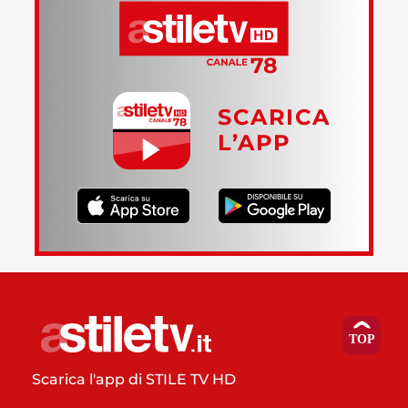
SCARICA
L’APP
Scarica l'app di STILE TV HD