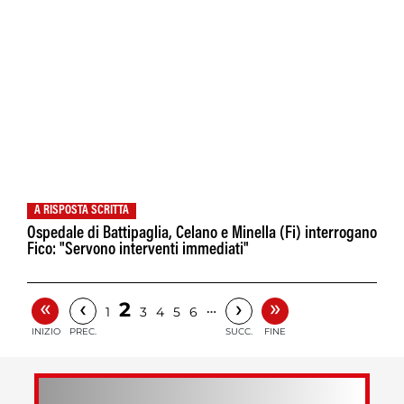
A RISPOSTA SCRITTA
Ospedale di Battipaglia, Celano e Minella (Fi) interrogano
Fico: "Servono interventi immediati"
«
»
‹
›
2
…
1
3
4
5
6
INIZIO
PREC.
SUCC.
FINE