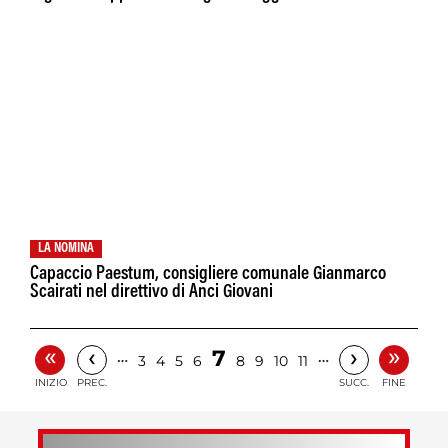
LA NOMINA
Capaccio Paestum, consigliere comunale Gianmarco
Scairati nel direttivo di Anci Giovani
«
»
‹
›
7
…
…
3
4
5
6
8
9
10
11
INIZIO
PREC.
SUCC.
FINE