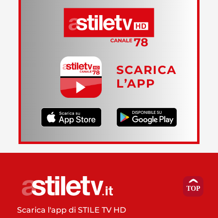
SCARICA
L’APP
Scarica l'app di STILE TV HD