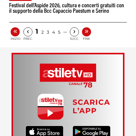
Festival dell'Aspide 2026, cultura e concerti gratuiti con
il supporto della Bcc Capaccio Paestum e Serino
«
»
‹
›
1
…
2
3
4
5
INIZIO
PREC.
SUCC.
FINE
SCARICA
L’APP