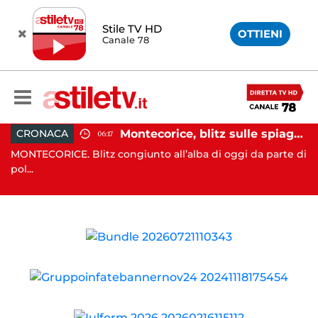
Stile TV HD
OTTIENI
Canale 78
assi e Rizzo incontrano Fico: “Intesa per potenziare servizi”
Montecorice, blitz sulle spiagge libere: sequestrati oltre 300 ombrelloni e lettini lasciati sull’arenile
CRONACA
06:17
nta
MONTECORICE. Blitz congiunto all’alba di oggi da parte di
CA
pol...
il .