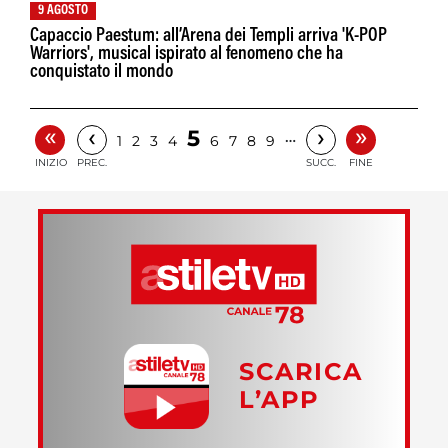
9 AGOSTO
Capaccio Paestum: all’Arena dei Templi arriva 'K-POP
Warriors', musical ispirato al fenomeno che ha
conquistato il mondo
«
»
‹
›
5
…
1
2
3
4
6
7
8
9
INIZIO
PREC.
SUCC.
FINE
SCARICA
L’APP