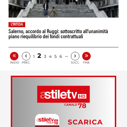
L'INTESA
Salerno, accordo al Ruggi: sottoscritto all'unanimità
piano riequilibrio dei fondi contrattuali
«
»
‹
›
2
…
1
3
4
5
6
INIZIO
PREC.
SUCC.
FINE
SCARICA