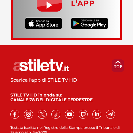
L’APP
Scarica l'app di STILE TV HD
STILE TV HD in onda su:
CANALE 78 DEL DIGITALE TERRESTRE
Testata iscritta nel Registro della Stampa presso il Tribunale di
Salerno al n. 34/2009