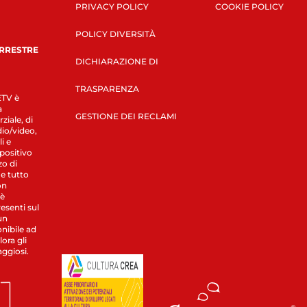
PRIVACY POLICY
COOKIE POLICY
POLICY DIVERSITÀ
ERRESTRE
DICHIARAZIONE DI
TRASPARENZA
LETV è
a
GESTIONE DEI RECLAMI
ziale, di
dio/video,
i e
spositivo
zo di
 e tutto
on
 è
esenti sul
un
nibile ad
ora gli
aggiosi.