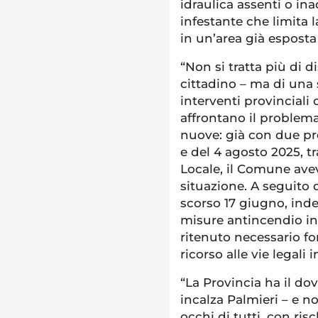
idraulica assenti o in
infestante che limita la
in un’area già esposta
“Non si tratta più di d
cittadino – ma di una 
interventi provinciali 
affrontano il problema
nuove: già con due p
e del 4 agosto 2025, 
Locale, il Comune avev
situazione. A seguito 
scorso 17 giugno, indet
misure antincendio in
ritenuto necessario for
ricorso alle vie legali 
“La Provincia ha il dov
incalza Palmieri – e n
occhi di tutti, con rischi