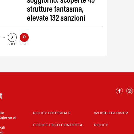
soggiorno: scoperte 49
strutture fantasma,
elevate 132 sanzioni
»
›
…
SUCC.
FINE
lla
POLICY EDITORIALE
WHISTLEBLOWER
Salerno al
CODICE ETICO CONDOTTA
POLICY
gli
/o