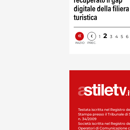
recuperato il gap
digitale della filiera
turistica
«
‹
2
1
3
4
5
6
INIZIO
PREC.
Testata iscritta nel Registro de
Stampa presso il Tribunale di 
n. 34/2009
Società iscritta nel Registro de
Operatori di Comunicazione c