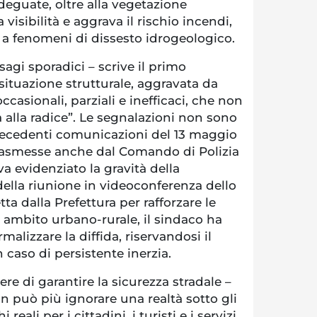
adeguate, oltre alla vegetazione
 visibilità e aggrava il rischio incendi,
 a fenomeni di dissesto idrogeologico.
isagi sporadici – scrive il primo
situazione strutturale, aggravata da
occasionali, parziali e inefficaci, che non
 alla radice”. Le segnalazioni non sono
recedenti comunicazioni del 13 maggio
trasmesse anche dal Comando di Polizia
a evidenziato la gravità della
della riunione in videoconferenza dello
ta dalla Prefettura per rafforzare le
 ambito urbano-rurale, il sindaco ha
malizzare la diffida, riservandosi il
in caso di persistente inerzia.
ere di garantire la sicurezza stradale –
on può più ignorare una realtà sotto gli
 reali per i cittadini, i turisti e i servizi