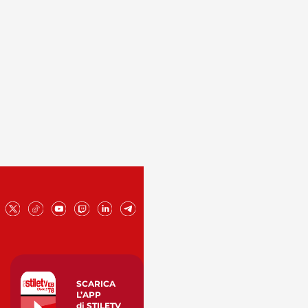
SCARICA
L’APP
di STILETV