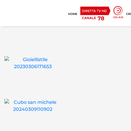
HOME
CR