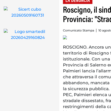
LA DENUNCIA
Roscigno, il sin
Provincia: "Str
Comunicato Stampa
10 agost
ROSCIGNO. Ancora una 
territorio di Roscigno 
istituzionale. Con una 
Provincia di Salerno ed
Palmieri lancia l’allar
che attraversa il com
abbandono, mancata m
la sicurezza pubblica. 
PEC, Palmieri elenca u
stradale dissestato, fr
restringimenti della c