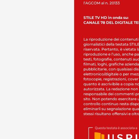
l’AGCOM al n. 20133
STILE TV HD in onda su:
CANALE 78 DEL DIGITALE T
La riproduzione dei contenuti
giornalistici della testata STI
riservata. Pertanto, è vietata l
riproduzione e l’uso, anche par
testi, fotografie, contenuti au
filmati, loghi, grafiche aziendal
pubblicitarie, con qualsiasi di
elettronico/digitale o per mez
fotocopie, registrazioni, cover
quanto è ascrivibile a copia n
autorizzata. La redazione non
responsabile dei commenti pr
sito. Non potendo esercitare 
controllo continuo resta dispo
eliminarli su segnalazione qual
stessi risultano offensivi e oltr