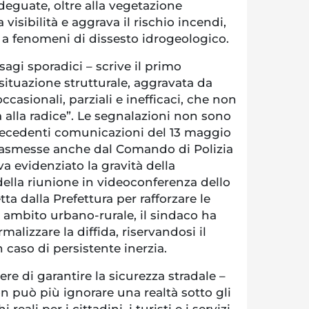
adeguate, oltre alla vegetazione
 visibilità e aggrava il rischio incendi,
 a fenomeni di dissesto idrogeologico.
isagi sporadici – scrive il primo
situazione strutturale, aggravata da
occasionali, parziali e inefficaci, che non
 alla radice”. Le segnalazioni non sono
recedenti comunicazioni del 13 maggio
trasmesse anche dal Comando di Polizia
a evidenziato la gravità della
della riunione in videoconferenza dello
ta dalla Prefettura per rafforzare le
 ambito urbano-rurale, il sindaco ha
malizzare la diffida, riservandosi il
in caso di persistente inerzia.
ere di garantire la sicurezza stradale –
on può più ignorare una realtà sotto gli
 reali per i cittadini, i turisti e i servizi