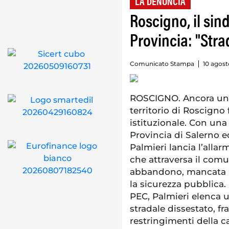
LA DENUNCIA
Roscigno, il sin
Provincia: "Str
Comunicato Stampa
10 agost
ROSCIGNO. Ancora una 
territorio di Roscigno 
istituzionale. Con una 
Provincia di Salerno ed
Palmieri lancia l’allar
che attraversa il com
abbandono, mancata m
la sicurezza pubblica. 
PEC, Palmieri elenca u
stradale dissestato, fr
restringimenti della c