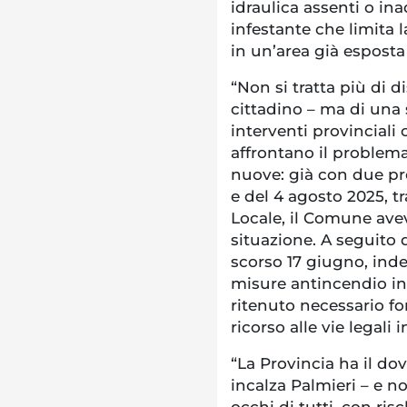
idraulica assenti o in
infestante che limita la
in un’area già esposta
“Non si tratta più di d
cittadino – ma di una 
interventi provinciali 
affrontano il problema
nuove: già con due p
e del 4 agosto 2025, 
Locale, il Comune avev
situazione. A seguito 
scorso 17 giugno, indet
misure antincendio in
ritenuto necessario for
ricorso alle vie legali 
“La Provincia ha il dov
incalza Palmieri – e n
occhi di tutti, con rischi