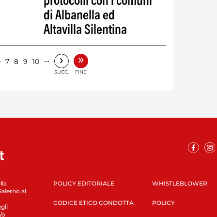
protocolli con i comuni
di Albanella ed
Altavilla Silentina
»
›
6
…
7
8
9
10
SUCC.
FINE
lla
POLICY EDITORIALE
WHISTLEBLOWER
Salerno al
CODICE ETICO CONDOTTA
POLICY
gli
/o