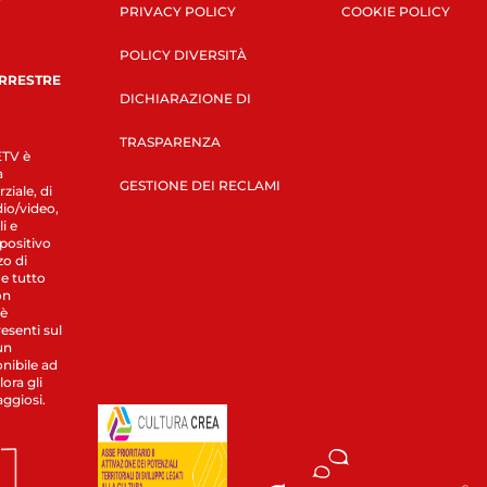
PRIVACY POLICY
COOKIE POLICY
POLICY DIVERSITÀ
ERRESTRE
DICHIARAZIONE DI
TRASPARENZA
LETV è
a
GESTIONE DEI RECLAMI
ziale, di
dio/video,
i e
spositivo
zo di
 e tutto
on
 è
esenti sul
un
nibile ad
ora gli
aggiosi.