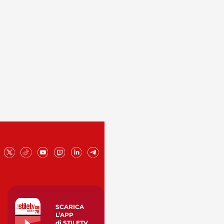
SCARICA
L’APP
di STILETV