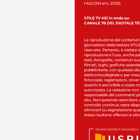
l’AGCOM al n. 20133
STILE TV HD in onda su:
CANALE 78 DEL DIGITALE T
La riproduzione dei contenuti
giornalistici della testata STI
riservata. Pertanto, è vietata l
riproduzione e l’uso, anche par
testi, fotografie, contenuti au
filmati, loghi, grafiche aziendal
pubblicitarie, con qualsiasi di
elettronico/digitale o per mez
fotocopie, registrazioni, cover
quanto è ascrivibile a copia n
autorizzata. La redazione non
responsabile dei commenti pr
sito. Non potendo esercitare 
controllo continuo resta dispo
eliminarli su segnalazione qual
stessi risultano offensivi e oltr