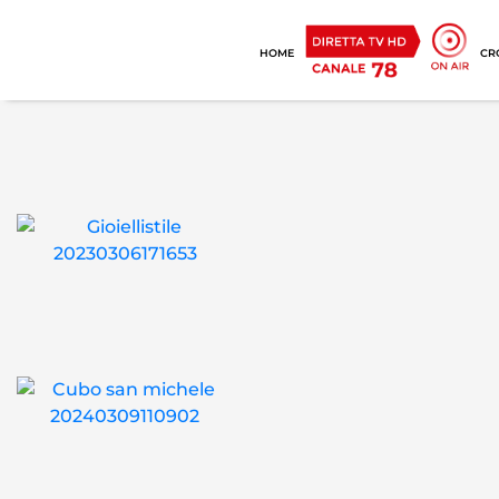
HOME
CR