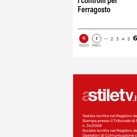
i controlli per
Ferragosto
«
‹
…
2
3
4
5
INIZIO
PREC.
Testata iscritta nel Registro de
Stampa presso il Tribunale di 
n. 34/2009
Società iscritta nel Registro de
Operatori di Comunicazione c