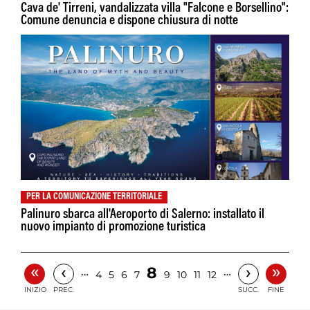
Cava de' Tirreni, vandalizzata villa "Falcone e Borsellino":
Comune denuncia e dispone chiusura di notte
PER LA COMUNICAZIONE TERRITORIALE
Palinuro sbarca all'Aeroporto di Salerno: installato il
nuovo impianto di promozione turistica
«
»
‹
›
8
…
…
4
5
6
7
9
10
11
12
INIZIO
PREC.
SUCC.
FINE