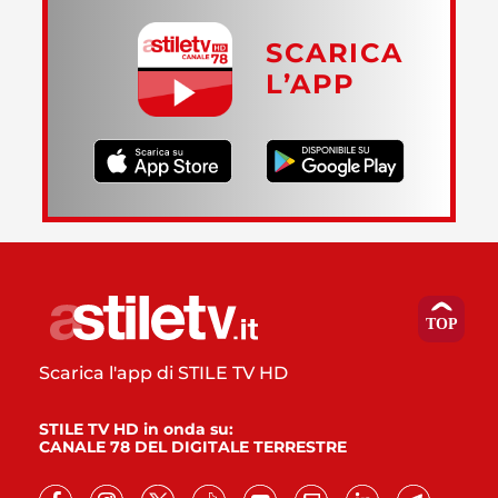
SCARICA
L’APP
Scarica l'app di STILE TV HD
STILE TV HD in onda su:
CANALE 78 DEL DIGITALE TERRESTRE