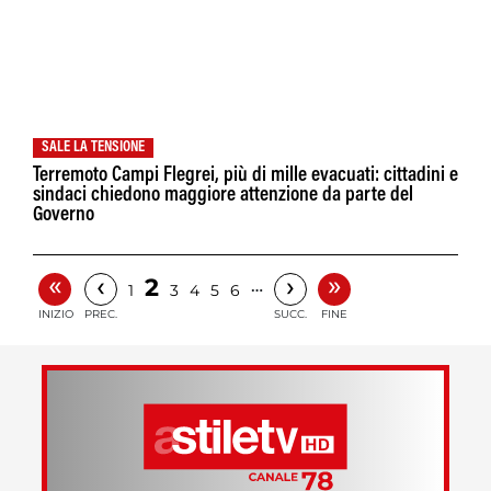
SALE LA TENSIONE
Terremoto Campi Flegrei, più di mille evacuati: cittadini e
sindaci chiedono maggiore attenzione da parte del
Governo
«
»
‹
›
2
…
1
3
4
5
6
INIZIO
PREC.
SUCC.
FINE