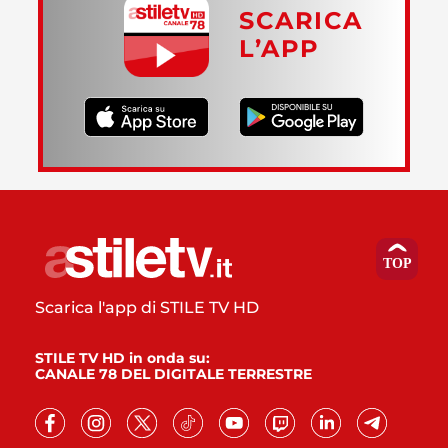
SCARICA
L’APP
Scarica l'app di STILE TV HD
STILE TV HD in onda su:
CANALE 78 DEL DIGITALE TERRESTRE