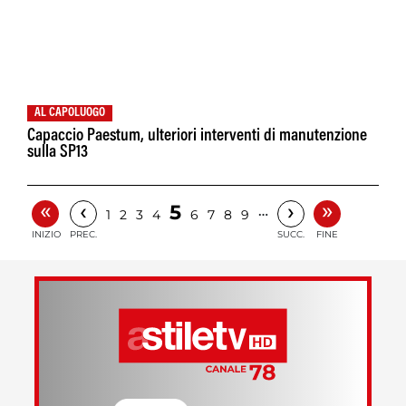
AL CAPOLUOGO
Capaccio Paestum, ulteriori interventi di manutenzione
sulla SP13
«
»
‹
›
5
…
1
2
3
4
6
7
8
9
INIZIO
PREC.
SUCC.
FINE