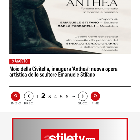
9 AGOSTO
Moio della Civitella, inaugura 'Anthea': nuova opera
artistica dello scultore Emanuele Stifano
«
»
‹
›
2
…
1
3
4
5
6
INIZIO
PREC.
SUCC.
FINE