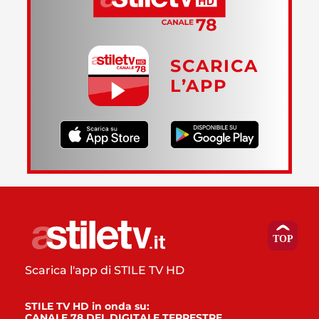
SCARICA
L’APP
Scarica l'app di STILE TV HD
STILE TV HD in onda su:
CANALE 78 DEL DIGITALE TERRESTRE