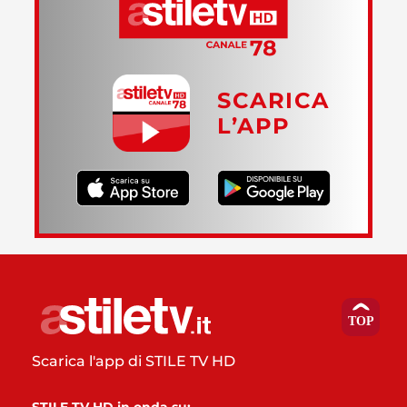
SCARICA
L’APP
Scarica l'app di STILE TV HD