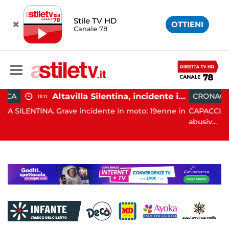
Stile TV HD
OTTIENI
Canale 78
Altavilla Silentina, incidente in moto nella notte: 19enne in prognosi riservata
CRONACA
15:38
ncidente in moto: 19enne in
CAPACCIO PAESTUM. Tolleranza ze
abusiv...