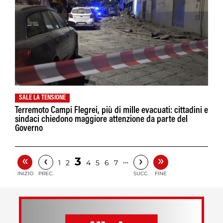
SALE LA TENSIONE
Terremoto Campi Flegrei, più di mille evacuati: cittadini e
sindaci chiedono maggiore attenzione da parte del
Governo
«
»
‹
›
3
…
1
2
4
5
6
7
INIZIO
PREC.
SUCC.
FINE