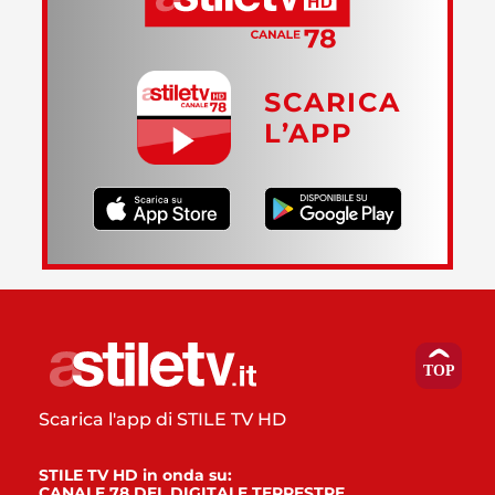
SCARICA
L’APP
Scarica l'app di STILE TV HD
STILE TV HD in onda su:
CANALE 78 DEL DIGITALE TERRESTRE