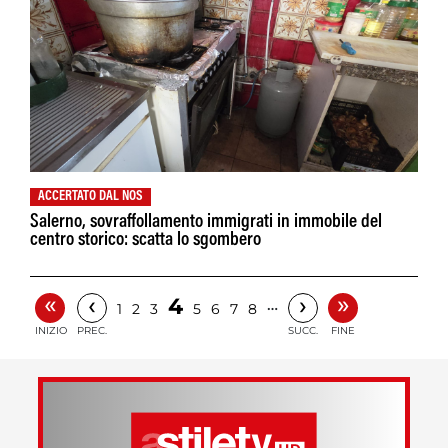
ACCERTATO DAL NOS
Salerno, sovraffollamento immigrati in immobile del
centro storico: scatta lo sgombero
«
»
‹
›
4
…
1
2
3
5
6
7
8
INIZIO
PREC.
SUCC.
FINE