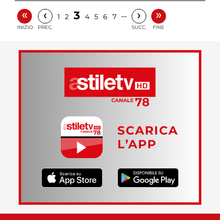
«
»
‹
›
3
…
1
2
4
5
6
7
INIZIO
PREC.
SUCC.
FINE
SCARICA
L’APP