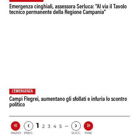
Emergenza cinghiali, assessora Serluca: “Al via il Tavolo
tecnico permanente della Regione Campania”
L'EMERGENZA
Campi Flegrei, aumentano gli sfollati e infuria lo scontro
politico
«
»
‹
›
1
…
2
3
4
5
INIZIO
PREC.
SUCC.
FINE