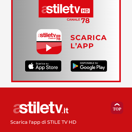
SCARICA
L’APP
Scarica l'app di STILE TV HD