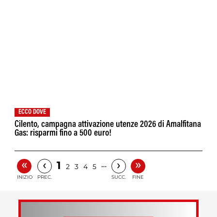
ECCO DOVE
Cilento, campagna attivazione utenze 2026 di Amalfitana
Gas: risparmi fino a 500 euro!
«
»
‹
›
1
…
2
3
4
5
INIZIO
PREC.
SUCC.
FINE