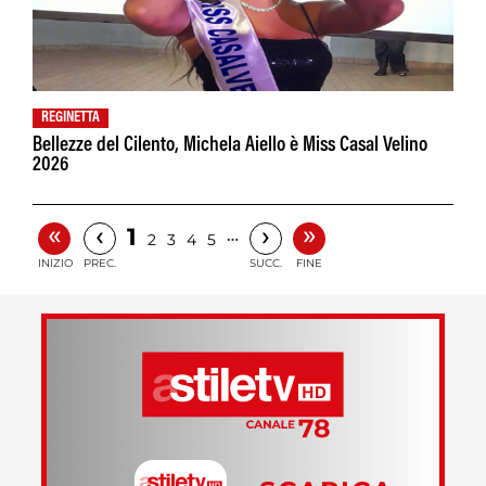
REGINETTA
Bellezze del Cilento, Michela Aiello è Miss Casal Velino
2026
«
»
‹
›
1
…
2
3
4
5
INIZIO
PREC.
SUCC.
FINE