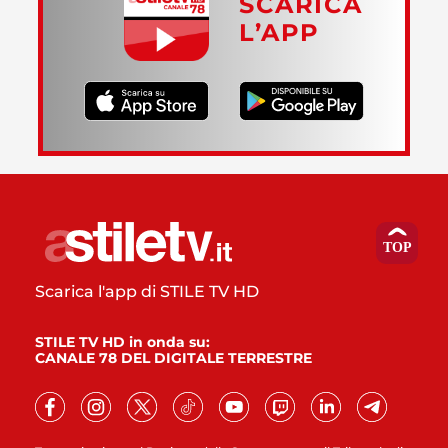
SCARICA
L’APP
Scarica l'app di STILE TV HD
STILE TV HD in onda su:
CANALE 78 DEL DIGITALE TERRESTRE