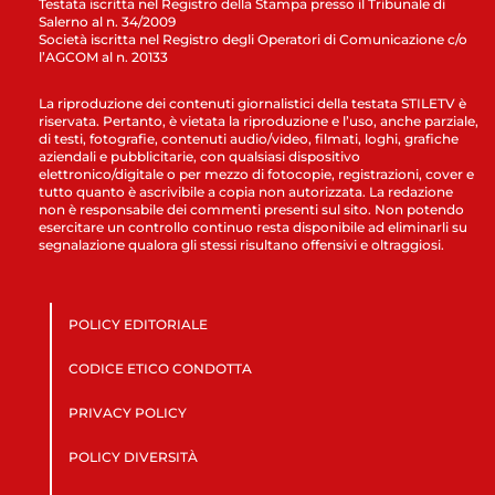
Testata iscritta nel Registro della Stampa presso il Tribunale di
Salerno al n. 34/2009
Società iscritta nel Registro degli Operatori di Comunicazione c/o
l’AGCOM al n. 20133
La riproduzione dei contenuti giornalistici della testata STILETV è
riservata. Pertanto, è vietata la riproduzione e l’uso, anche parziale,
di testi, fotografie, contenuti audio/video, filmati, loghi, grafiche
aziendali e pubblicitarie, con qualsiasi dispositivo
elettronico/digitale o per mezzo di fotocopie, registrazioni, cover e
tutto quanto è ascrivibile a copia non autorizzata. La redazione
non è responsabile dei commenti presenti sul sito. Non potendo
esercitare un controllo continuo resta disponibile ad eliminarli su
segnalazione qualora gli stessi risultano offensivi e oltraggiosi.
POLICY EDITORIALE
CODICE ETICO CONDOTTA
PRIVACY POLICY
POLICY DIVERSITÀ