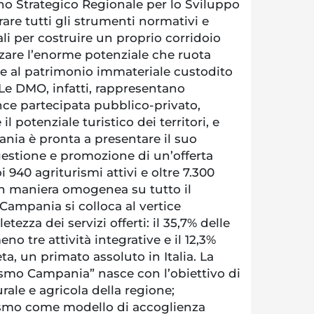
no Strategico Regionale per lo Sviluppo
are tutti gli strumenti normativi e
li per costruire un proprio corridoio
izzare l’enorme potenziale che ruota
a e al patrimonio immateriale custodito
 Le DMO, infatti, rappresentano
ce partecipata pubblico-privato,
 il potenziale turistico dei territori, e
nia è pronta a presentare il suo
gestione e promozione di un’offerta
i 940 agriturismi attivi e oltre 7.300
i in maniera omogenea su tutto il
a Campania si colloca al vertice
tezza dei servizi offerti: il 35,7% delle
o tre attività integrative e il 12,3%
a, un primato assoluto in Italia. La
ismo Campania” nasce con l’obiettivo di
urale e agricola della regione;
ismo come modello di accoglienza