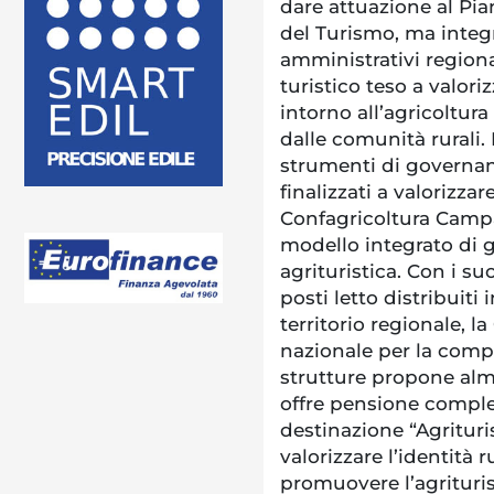
dare attuazione al Pia
del Turismo, ma integr
amministrativi regiona
turistico teso a valor
intorno all’agricoltur
dalle comunità rurali.
strumenti di governan
finalizzati a valorizzare
Confagricoltura Campa
modello integrato di 
agrituristica. Con i suo
posti letto distribuit
territorio regionale, l
nazionale per la comple
strutture propone almen
offre pensione complet
destinazione “Agritur
valorizzare l’identità r
promuovere l’agritur