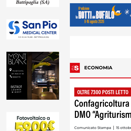
ECONOMIA
OLTRE 7300 POSTI LETTO
Confagricoltura 
DMO “Agrituris
Comunicato Stampa
15 ottob