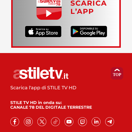
SCARICA
L’APP
Scarica l'app di STILE TV HD
STILE TV HD in onda su:
CANALE 78 DEL DIGITALE TERRESTRE