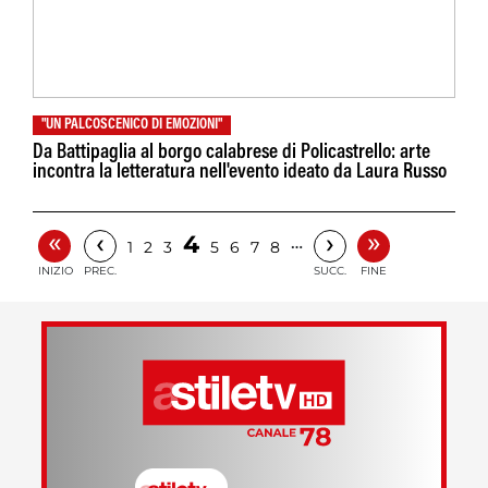
"UN PALCOSCENICO DI EMOZIONI"
Da Battipaglia al borgo calabrese di Policastrello: arte
incontra la letteratura nell'evento ideato da Laura Russo
«
»
‹
›
4
…
1
2
3
5
6
7
8
INIZIO
PREC.
SUCC.
FINE