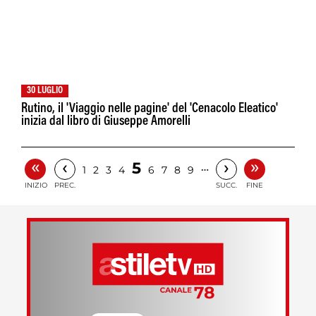
30 LUGLIO
Rutino, il 'Viaggio nelle pagine' del 'Cenacolo Eleatico'
inizia dal libro di Giuseppe Amorelli
«
»
‹
›
5
…
1
2
3
4
6
7
8
9
INIZIO
PREC.
SUCC.
FINE