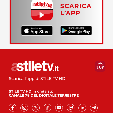
SCARICA
L’APP
Scarica l'app di STILE TV HD
STILE TV HD in onda su:
CANALE 78 DEL DIGITALE TERRESTRE