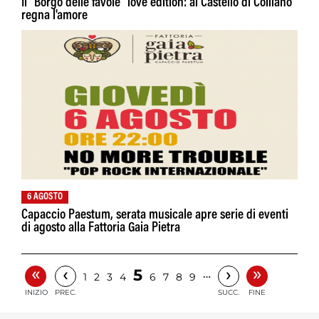
Il "Borgo delle favole" love edition: al Castello di Colliano
regna l'amore
6 AGOSTO
Capaccio Paestum, serata musicale apre serie di eventi
di agosto alla Fattoria Gaia Pietra
«
»
‹
›
5
…
1
2
3
4
6
7
8
9
INIZIO
PREC.
SUCC.
FINE