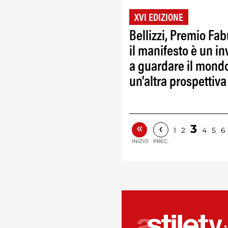
XVI EDIZIONE
Bellizzi, Premio Fab
il manifesto è un in
a guardare il mond
un'altra prospettiva
«
‹
3
1
2
4
5
6
INIZIO
PREC.