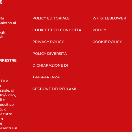
lla
POLICY EDITORIALE
WHISTLEBLOWER
Salerno al
CODICE ETICO CONDOTTA
POLICY
gli
/o
PRIVACY POLICY
COOKIE POLICY
POLICY DIVERSITÀ
ERRESTRE
DICHIARAZIONE DI
TRASPARENZA
LETV è
a
GESTIONE DEI RECLAMI
ziale, di
dio/video,
i e
spositivo
zo di
 e tutto
on
 è
esenti sul