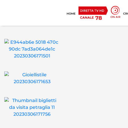
HOME
CR