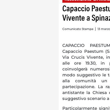
Capaccio Paestu
Vivente a Spinazz
Comunicato Stampa
13 marzo
CAPACCIO PAESTUM. 
Capaccio Paestum (Sa
Via Crucis Vivente, 
alle ore 19.30, in 
coinvolgerà numerosi 
modo suggestivo le ta
alla comunità un
partecipazione. La r
antistante la Chiesa
suggestivo scenario a 
Particolarmente signi