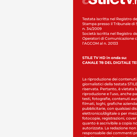
Testata iscritta nel Registro de
Stampa presso il Tribunale di 
n. 34/2009
Società iscritta nel Registro de
Operatori di Comunicazione c
l’AGCOM al n. 20133
STILE TV HD in onda su:
CANALE 78 DEL DIGITALE T
La riproduzione dei contenuti
giornalistici della testata STI
riservata. Pertanto, è vietata l
riproduzione e l’uso, anche par
testi, fotografie, contenuti au
filmati, loghi, grafiche aziendal
pubblicitarie, con qualsiasi di
elettronico/digitale o per mez
fotocopie, registrazioni, cover
quanto è ascrivibile a copia n
autorizzata. La redazione non
responsabile dei commenti pr