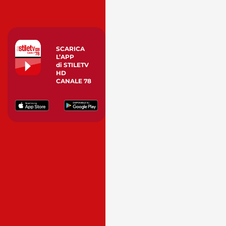
SCARICA
L’APP
di STILETV
HD
CANALE 78