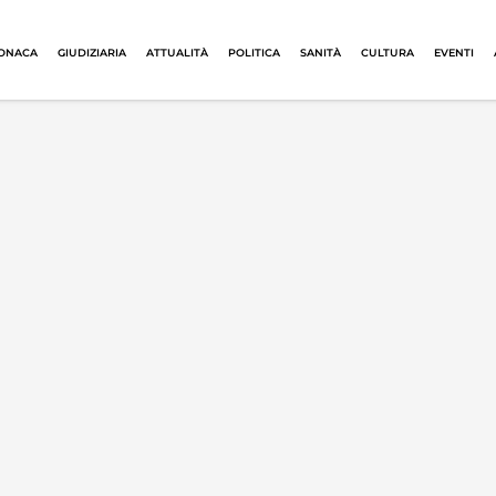
ONACA
GIUDIZIARIA
ATTUALITÀ
POLITICA
SANITÀ
CULTURA
EVENTI