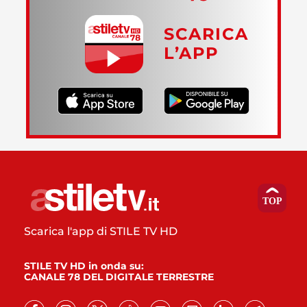
SCARICA
L’APP
Scarica l'app di STILE TV HD
STILE TV HD in onda su:
CANALE 78 DEL DIGITALE TERRESTRE