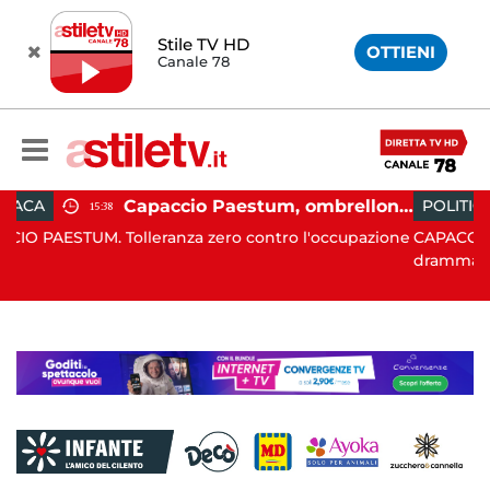
Stile TV HD
OTTIENI
Canale 78
Capaccio Paestum, ombrellone selvaggio: blitz della Municipale, sgomberate tutte le spiagge libere
POLITICA
19:43
Tolleranza zero contro l'occupazione
CAPACCIO PAESTUM. È st
drammatico, q...