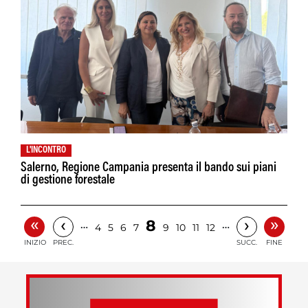
L'INCONTRO
Salerno, Regione Campania presenta il bando sui piani
di gestione forestale
«
»
‹
›
8
…
…
4
5
6
7
9
10
11
12
INIZIO
PREC.
SUCC.
FINE