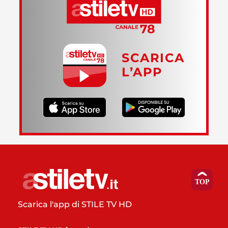
SCARICA
L’APP
Scarica l'app di STILE TV HD