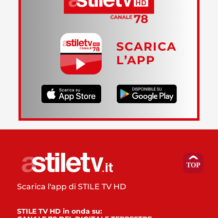
SCARICA
L’APP
Scarica l'app di STILE TV HD
STILE TV HD in onda su: