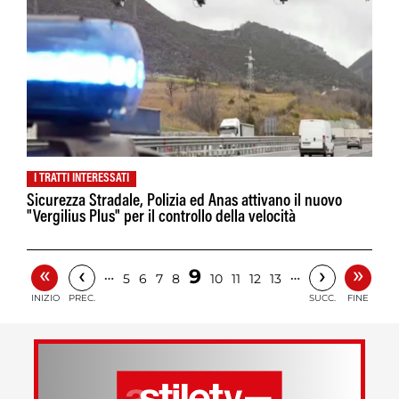
I TRATTI INTERESSATI
Sicurezza Stradale, Polizia ed Anas attivano il nuovo
"Vergilius Plus" per il controllo della velocità
«
»
‹
›
9
…
…
5
6
7
8
10
11
12
13
INIZIO
PREC.
SUCC.
FINE