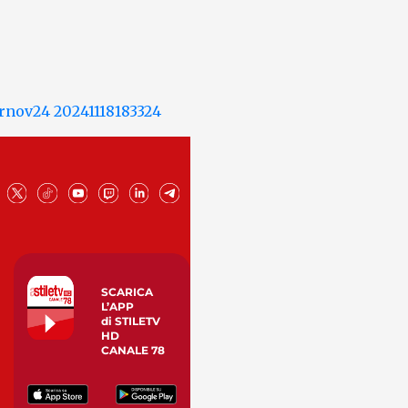
SCARICA
L’APP
di STILETV
HD
CANALE 78