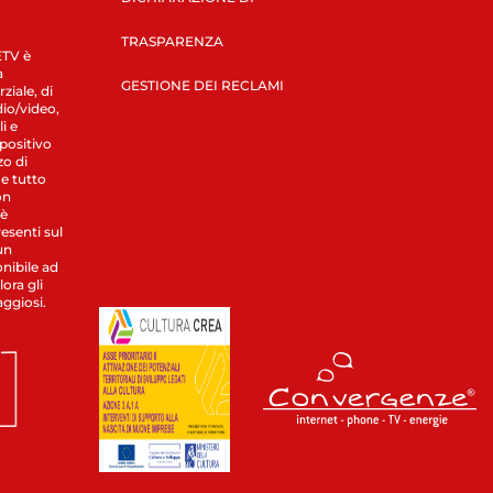
TRASPARENZA
LETV è
a
GESTIONE DEI RECLAMI
ziale, di
dio/video,
i e
spositivo
zo di
 e tutto
on
 è
esenti sul
un
nibile ad
ora gli
aggiosi.