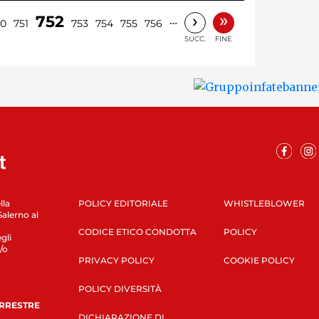
»
›
752
…
50
751
753
754
755
756
SUCC.
FINE
lla
POLICY EDITORIALE
WHISTLEBLOWER
Salerno al
CODICE ETICO CONDOTTA
POLICY
gli
/o
PRIVACY POLICY
COOKIE POLICY
POLICY DIVERSITÀ
ERRESTRE
DICHIARAZIONE DI