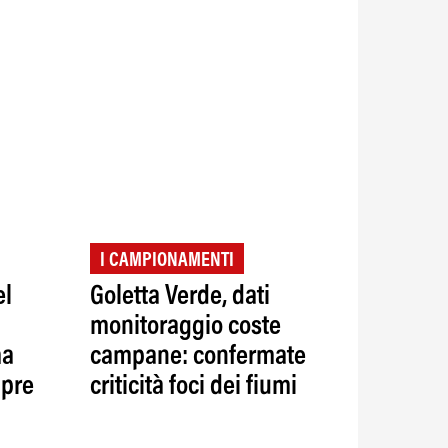
I CAMPIONAMENTI
el
Goletta Verde, dati
monitoraggio coste
ma
campane: confermate
mpre
criticità foci dei fiumi