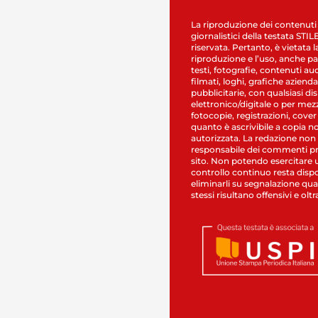
La riproduzione dei contenuti
giornalistici della testata STI
riservata. Pertanto, è vietata l
riproduzione e l’uso, anche par
testi, fotografie, contenuti au
filmati, loghi, grafiche aziendal
pubblicitarie, con qualsiasi di
elettronico/digitale o per mez
fotocopie, registrazioni, cover
quanto è ascrivibile a copia n
autorizzata. La redazione non
responsabile dei commenti pr
sito. Non potendo esercitare 
controllo continuo resta dispo
eliminarli su segnalazione qual
stessi risultano offensivi e oltr