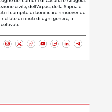
mpagne dei comuni di Casoria e Afragola.
zione civile, dell’Arpac, della Sapna e
uti il compito di bonificare rimuovendo
nellate di rifiuti di ogni genere, a
coltivati.