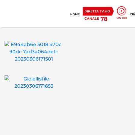
HOME
CR