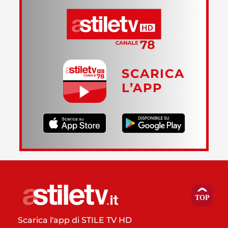
SCARICA
L’APP
Scarica l'app di STILE TV HD