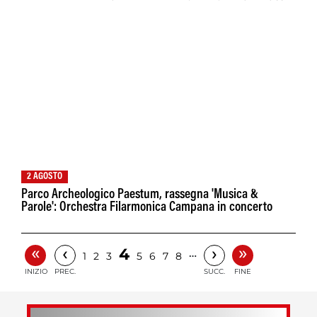
2 AGOSTO
Parco Archeologico Paestum, rassegna 'Musica &
Parole': Orchestra Filarmonica Campana in concerto
«
»
‹
›
4
…
1
2
3
5
6
7
8
INIZIO
PREC.
SUCC.
FINE