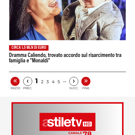
CIRCA 1,5 MLN DI EURO
Dramma Caliendo, trovato accordo sul risarcimento tra
famiglia e "Monaldi"
«
»
‹
›
1
…
2
3
4
5
INIZIO
PREC.
SUCC.
FINE