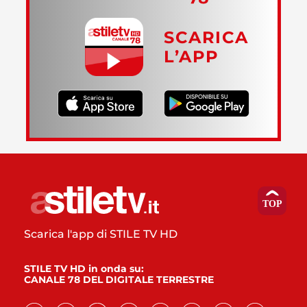
SCARICA
L’APP
Scarica l'app di STILE TV HD
STILE TV HD in onda su:
CANALE 78 DEL DIGITALE TERRESTRE