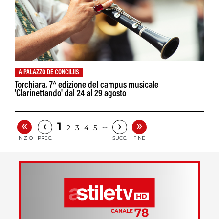
A PALAZZO DE CONCILIIS
Torchiara, 7^ edizione del campus musicale
'Clarinettando' dal 24 al 29 agosto
«
»
‹
›
1
…
2
3
4
5
INIZIO
PREC.
SUCC.
FINE