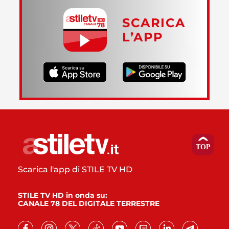
SCARICA
L’APP
Scarica l'app di STILE TV HD
STILE TV HD in onda su:
CANALE 78 DEL DIGITALE TERRESTRE