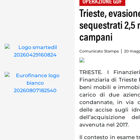
OPERAZIONE GDF
Trieste, evasione
sequestrati 2,5 
campani
Comunicato Stampa
20 magg
TRIESTE. I Finanzie
Finanziaria di Trieste
beni mobili e immobili
carico di due azien
condannate, in via de
delle accise sugli idr
dell’acquisizione de
avvenuta nel 2017.
Il contesto in esame t