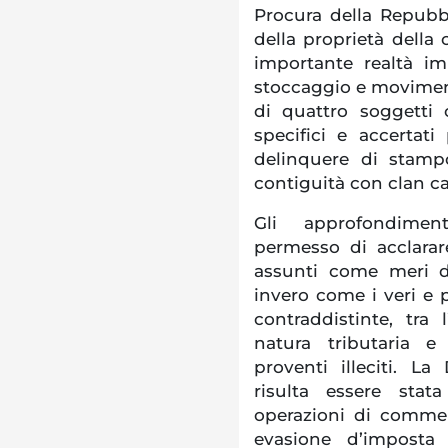
Procura della Repubbli
della proprietà della 
importante realtà im
stoccaggio e movimenta
di quattro soggetti 
specifici e accertat
delinquere di stamp
contiguità con clan ca
Gli approfondiment
permesso di acclara
assunti come meri di
invero come i veri e p
contraddistinte, tra 
natura tributaria e
proventi illeciti. La 
risulta essere stat
operazioni di commerc
evasione d’imposta