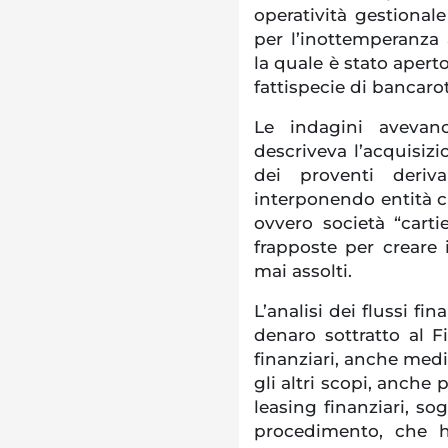
operatività gestionale
per l’inottemperanza a
la quale è stato aper
fattispecie di bancarot
Le indagini avevan
descriveva l’acquisizi
dei proventi derivan
interponendo entità cr
ovvero società “cartie
frapposte per creare i
mai assolti.
L’analisi dei flussi fi
denaro sottratto al F
finanziari, anche media
gli altri scopi, anche 
leasing finanziari, sog
procedimento, che h