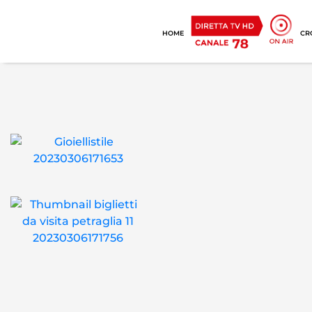
HOME
CR