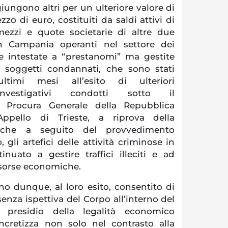
giungono altri per un ulteriore valore di
zo di euro, costituiti da saldi attivi di
mezzi e quote societarie di altre due
 Campania operanti nel settore dei
te intestate a “prestanomi” ma gestite
 soggetti condannati, che sono stati
ultimi mesi all’esito di ulteriori
investigativi condotti sotto il
 Procura Generale della Repubblica
ppello di Trieste, a riprova della
nche a seguito del provvedimento
 gli artefici delle attività criminose in
nuato a gestire traffici illeciti e ad
isorse economiche.
no dunque, al loro esito, consentito di
senza ispettiva del Corpo all’interno del
 presidio della legalità economico
oncretizza non solo nel contrasto alla