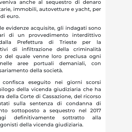
erveniva anche al sequestro di denaro
arie, immobili, autovetture e yacht, per
 di euro.
lle evidenze acquisite, gli indagati sono
atari di un provvedimento interdittivo
alla Prefettura di Trieste per la
ivi di infiltrazione della criminalità
to del quale venne loro preclusa ogni
elle aree portuali demaniali, con
riamento della società.
 confisca eseguito nei giorni scorsi
pilogo della vicenda giudiziaria che ha
era della Corte di Cassazione, del ricorso
tati sulla sentenza di condanna di
to sottoposto a sequestro nel 2017
i definitivamente sottratto alla
gonisti della vicenda giudiziaria.