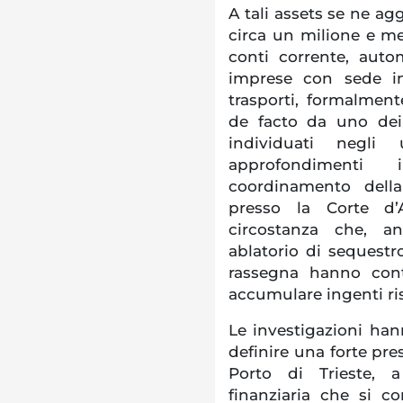
A tali assets se ne ag
circa un milione e mez
conti corrente, auto
imprese con sede in
trasporti, formalmen
de facto da uno dei
individuati negli 
approfondimenti 
coordinamento della
presso la Corte d’A
circostanza che, a
ablatorio di sequestro,
rassegna hanno conti
accumulare ingenti r
Le investigazioni han
definire una forte pre
Porto di Trieste, a
finanziaria che si c