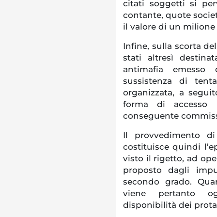
citati soggetti si p
contante, quote societ
il valore di un milione
Infine, sulla scorta de
stati altresì destin
antimafia emesso d
sussistenza di tentat
organizzata, a segui
forma di accesso n
conseguente commissa
Il provvedimento di
costituisce quindi l’e
visto il rigetto, ad op
proposto dagli impu
secondo grado. Quan
viene pertanto ogg
disponibilità dei prota