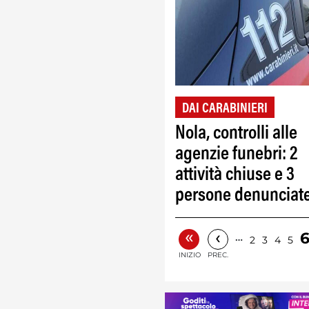
DAI CARABINIERI
Nola, controlli alle
agenzie funebri: 2
attività chiuse e 3
persone denunciat
«
‹
…
2
3
4
5
INIZIO
PREC.