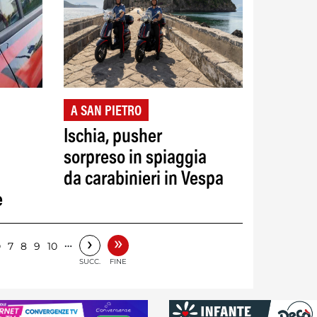
A SAN PIETRO
Ischia, pusher
sorpreso in spiaggia
da carabinieri in Vespa
e
»
›
6
…
7
8
9
10
SUCC.
FINE