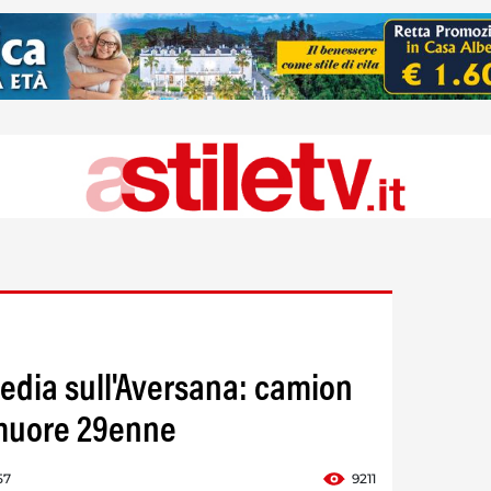
gedia sull'Aversana: camion
, muore 29enne
57
9211