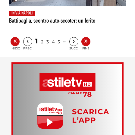
IN VIA NAPOLI
Battipaglia, scontro auto-scooter: un ferito
«
»
‹
›
1
…
2
3
4
5
INIZIO
PREC.
SUCC.
FINE
SCARICA
L’APP