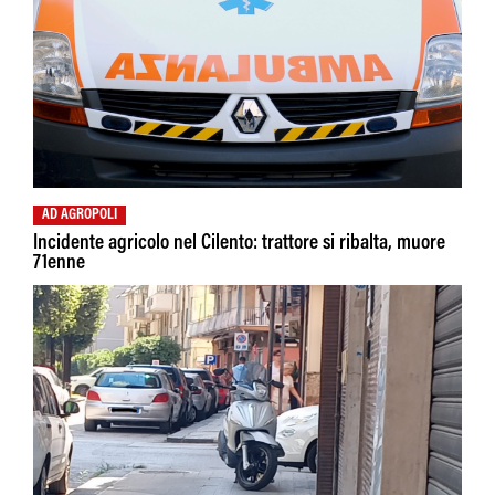
AD AGROPOLI
Incidente agricolo nel Cilento: trattore si ribalta, muore
71enne