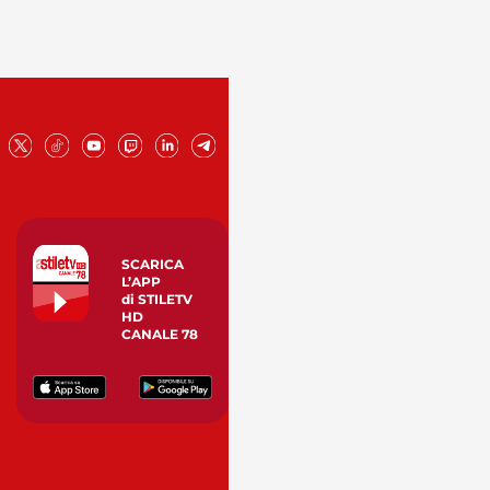
SCARICA
L’APP
di STILETV
HD
CANALE 78