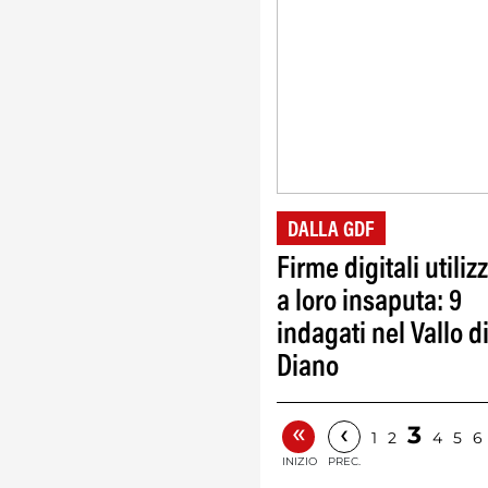
DALLA GDF
Firme digitali utiliz
a loro insaputa: 9
indagati nel Vallo d
Diano
«
‹
3
1
2
4
5
6
INIZIO
PREC.