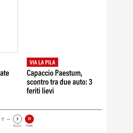
VIA LA PILA
zate
Capaccio Paestum,
scontro tra due auto: 3
i
feriti lievi
»
›
…
7
SUCC.
FINE