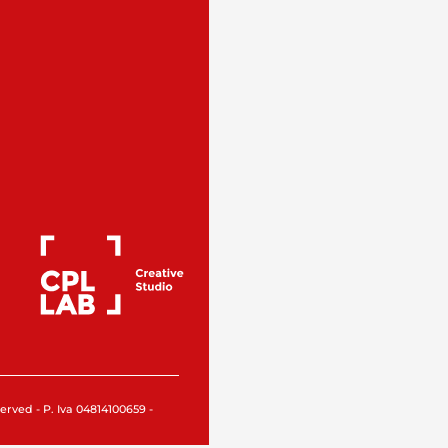
rved - P. Iva 04814100659 -