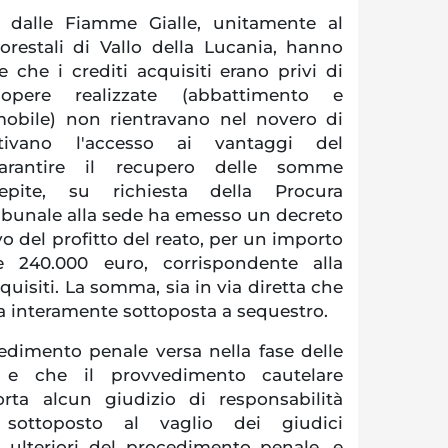
e dalle Fiamme Gialle, unitamente al
orestali di Vallo della Lucania, hanno
 che i crediti acquisiti erano privi di
opere realizzate (abbattimento e
mmobile) non rientravano nel novero di
tivano l'accesso ai vantaggi del
arantire il recupero delle somme
epite, su richiesta della Procura
Tribunale alla sede ha emesso un decreto
o del profitto del reato, per un importo
e 240.000 euro, corrispondente alla
quisiti. La somma, sia in via diretta che
ta interamente sottoposta a sequestro.
cedimento penale versa nella fase delle
i e che il provvedimento cautelare
ta alcun giudizio di responsabilità
o sottoposto al vaglio dei giudici
i ulteriori del procedimento penale, e