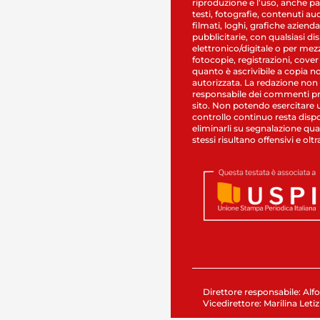
riproduzione e l’uso, anche par
testi, fotografie, contenuti au
filmati, loghi, grafiche aziendal
pubblicitarie, con qualsiasi di
elettronico/digitale o per mez
fotocopie, registrazioni, cover
quanto è ascrivibile a copia n
autorizzata. La redazione non
responsabile dei commenti pr
sito. Non potendo esercitare 
controllo continuo resta dispo
eliminarli su segnalazione qual
stessi risultano offensivi e oltr
Direttore responsabile: Alfo
Vicedirettore: Marilina Letiz