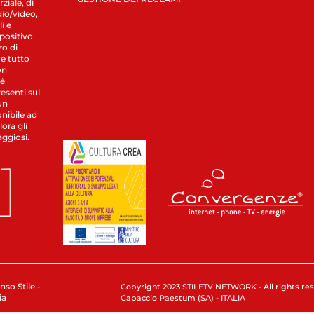
ziale, di
dio/video,
i e
spositivo
zo di
 e tutto
on
 è
esenti sul
un
nibile ad
ora gli
aggiosi.
nso Stile -
Copyright 2023 STILETV NETWORK - All rights rese
ia
Capaccio Paestum (SA) - ITALIA