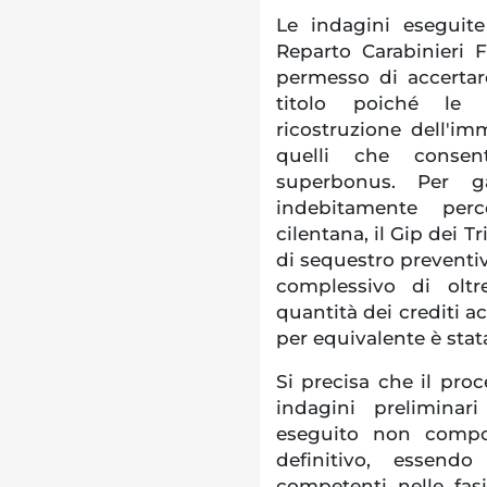
Le indagini eseguit
Reparto Carabinieri F
permesso di accertare
titolo poiché le 
ricostruzione dell'i
quelli che consen
superbonus. Per g
indebitamente perc
cilentana, il Gip dei 
di sequestro preventiv
complessivo di oltr
quantità dei crediti ac
per equivalente è sta
Si precisa che il pro
indagini preliminar
eseguito non compor
definitivo, essend
competenti nelle fas