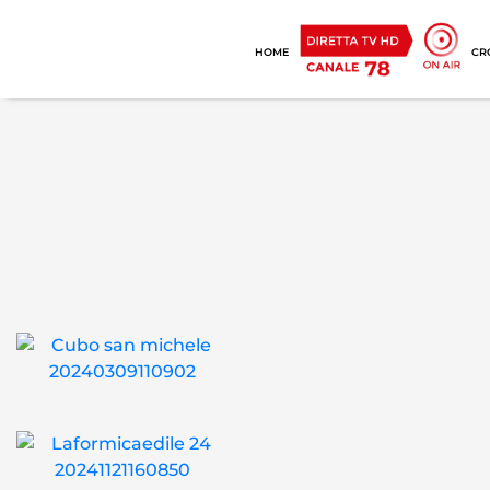
HOME
CR