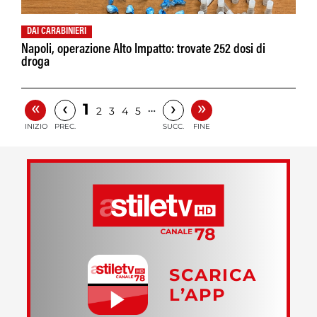
DAI CARABINIERI
Napoli, operazione Alto Impatto: trovate 252 dosi di
droga
«
»
‹
›
1
…
2
3
4
5
INIZIO
PREC.
SUCC.
FINE
SCARICA
L’APP