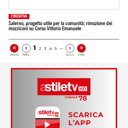
L'INIZIATIVA
Salerno, progetto utile per la comunità: rimozione dei
mozziconi su Corso Vittorio Emanuele
«
»
‹
›
1
…
2
3
4
5
INIZIO
PREC.
SUCC.
FINE
SCARICA
L’APP