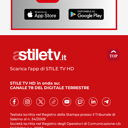
Scarica l'app di STILE TV HD
STILE TV HD in onda su:
CANALE 78 DEL DIGITALE TERRESTRE
Testata iscritta nel Registro della Stampa presso il Tribunale di
Salerno al n. 34/2009
Società iscritta nel Registro degli Operatori di Comunicazione c/o