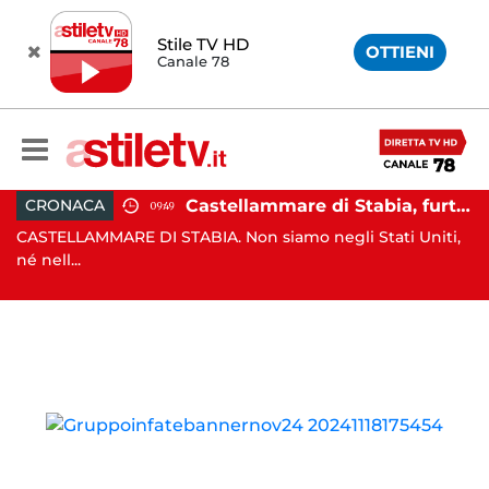
Stile TV HD
OTTIENI
Canale 78
rte il sindaco: 67enne ai domiciliari
Castellammare di Stabia, furto dal parrucchiere con cappuccio bianco e machete: 53enne in manette
CRONACA
09:49
e
CASTELLAMMARE DI STABIA. Non siamo negli Stati Uniti,
MO
né nell...
po