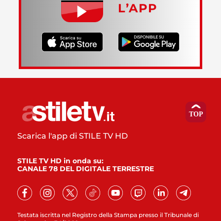
L’APP
Scarica l'app di STILE TV HD
STILE TV HD in onda su:
CANALE 78 DEL DIGITALE TERRESTRE
Testata iscritta nel Registro della Stampa presso il Tribunale di