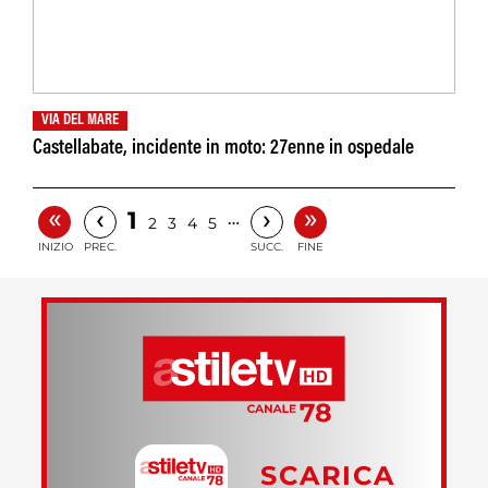
VIA DEL MARE
Castellabate, incidente in moto: 27enne in ospedale
«
»
‹
›
1
…
2
3
4
5
INIZIO
PREC.
SUCC.
FINE
SCARICA